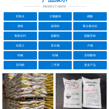
PRODUCT SHOW
双氧水
次氯酸钠
磷酸
酒精
硫磺粉
聚合氯化铝
氢氧化钙
硫酸铝
硫酸亚铁
硅藻土
复合碱
片碱
纯碱
粒碱
亚硝酸钠
异丙醇
二甲苯
更多产品