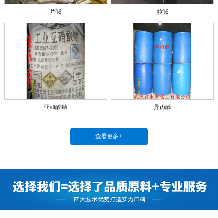
片碱
粒碱
亚硝酸钠
异丙醇
查看更多+