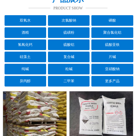
PRODUCT SHOW
双氧水
次氯酸钠
磷酸
酒精
硫磺粉
聚合氯化铝
氢氧化钙
硫酸铝
硫酸亚铁
硅藻土
复合碱
片碱
纯碱
粒碱
亚硝酸钠
异丙醇
二甲苯
更多产品