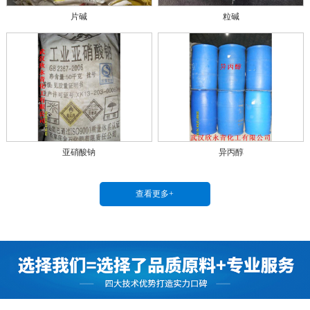
片碱
粒碱
亚硝酸钠
异丙醇
查看更多+