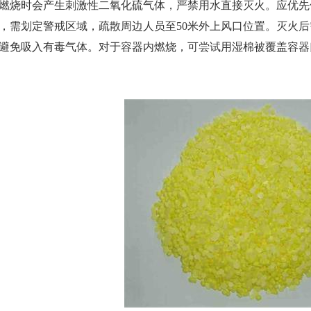
烧时会产生刺激性二氧化硫气体，严禁用水直接灭火。应优先
，需划定警戒区域，疏散周边人员至50米外上风口位置。灭火
避免吸入有毒气体。对于容器内燃烧，可尝试用湿棉被覆盖容器