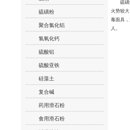
硫磺燃
火势较大
硫磺粉
毒面具，
聚合氯化铝
人。
氢氧化钙
硫酸铝
硫酸亚铁
硅藻土
复合碱
药用滑石粉
食用滑石粉