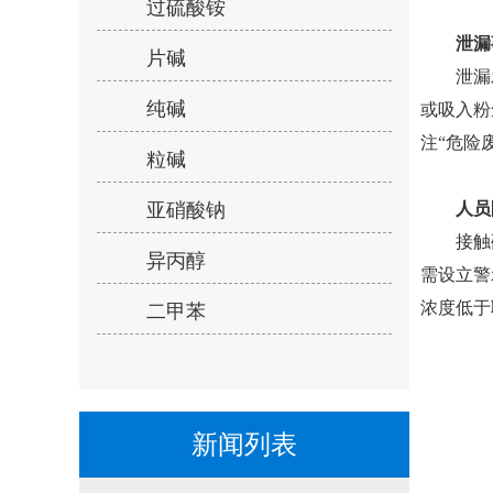
过硫酸铵
泄漏事
片碱
泄漏发
纯碱
或吸入粉
注“危险
粒碱
亚硝酸钠
人员防
接触硫磺
异丙醇
需设立警
浓度低于
二甲苯
新闻列表