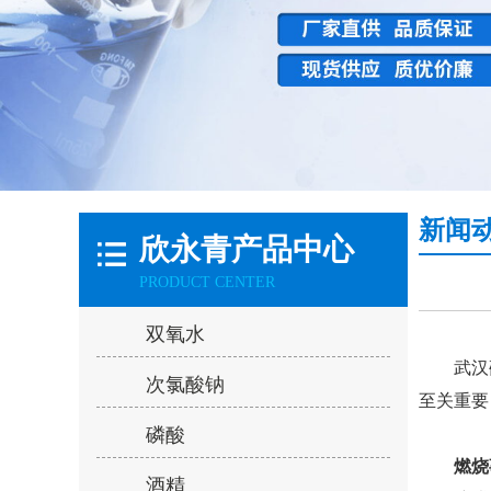
新闻
欣永青产品中心
PRODUCT CENTER
双氧水
武
汉
次氯酸钠
至关重要
磷酸
燃烧事
酒精