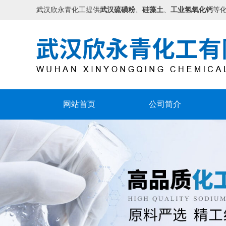
武汉欣永青化工提供
武汉硫磺粉
、
硅藻土
、
工业氢氧化钙
等
网站首页
公司简介